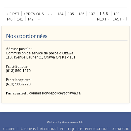
Pages
…
138
« FIRST
‹ PREVIOUS
134
135
136
137
139
…
140
141
142
NEXT ›
LAST »
Nos coordonnées
Adresse postale :
Commission de service de police d’Ottawa
110, avenue Laurier O., Ottawa ON K1P 1J1
Par téléphone :
(613) 560-1270
Par télécopieur :
(613) 580-2728
Par courriel :
commissiondepolice@ottawa.ca
Website by Answermen Ltd.
ACCUEIL
À PROPOS
RÉUNIONS
POLITIQUES ET PUBLICATIONS
APPROCHE