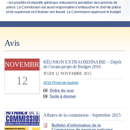
– les priorités et objectifs généraux entourant la prestation des services de
police. La Commission est aussi responsable d’embaucher le chef de police
et de superviser et d’évaluer son travail. La Commission approuve le budget
annuel du Service de police et adopte un plan stratégique pour le Service au
moins une fois tous les quatre ans.
Avis
RÉUNION EXTRAORDINAIRE – Dépôt
NOVEMBRE
de l’avant-projet de Budget 2016
JEUDI 12 NOVEMBRE 2015
12
2016 Projet de budget
Ordre du jour
Suite à donner
Affaires de la commission - Septembre 2015
Bulletin d'information de la
Commission de services policiers