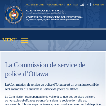
Skip to
+
A
ACCESSIBILITÉ
RECHERCHER
TEXT SIZE
ENGLISH
-
A
main
content
MENU
Main menu
La Commission de service de
police d’Ottawa
La Commission de service de police d’Ottawa est un organisme civil de
sept membres qui encadre le Service de police d’Ottawa.
La Commission est responsable de veiller à ce que des services policiers
convenables et efficaces soient offerts dans le secteur dont elle est
responsable. Elle s’occupe de fixer – après consultation avec le chef de police