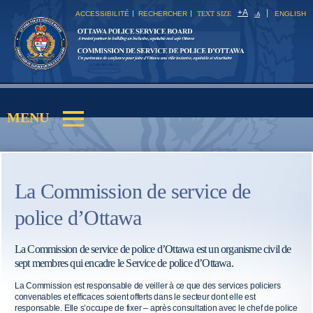
Skip to
+
A
ACCESSIBILITÉ
RECHERCHER
TEXT SIZE
ENGLISH
-
A
main
content
MENU
Main menu
La Commission de service de
police d’Ottawa
La Commission de service de police d’Ottawa est un organisme civil de
sept membres qui encadre le Service de police d’Ottawa.
La Commission est responsable de veiller à ce que des services policiers
convenables et efficaces soient offerts dans le secteur dont elle est
responsable. Elle s’occupe de fixer – après consultation avec le chef de police