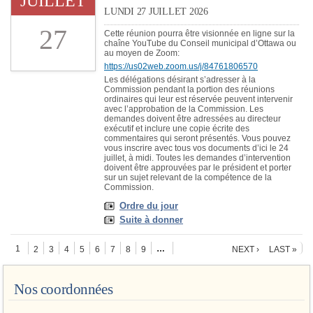
JUILLET
LUNDI 27 JUILLET 2026
27
Cette réunion pourra être visionnée en ligne sur la
chaîne YouTube du Conseil municipal d’Ottawa ou
au moyen de Zoom:
https://us02web.zoom.us/j/84761806570
Les délégations désirant s’adresser à la
Commission pendant la portion des réunions
ordinaires qui leur est réservée peuvent intervenir
avec l’approbation de la Commission. Les
demandes doivent être adressées au directeur
exécutif et inclure une copie écrite des
commentaires qui seront présentés. Vous pouvez
vous inscrire avec tous vos documents d’ici le 24
juillet, à midi. Toutes les demandes d’intervention
doivent être approuvées par le président et porter
sur un sujet relevant de la compétence de la
Commission.
Ordre du jour
Suite à donner
Pages
1
…
2
3
4
5
6
7
8
9
NEXT ›
LAST »
Nos coordonnées