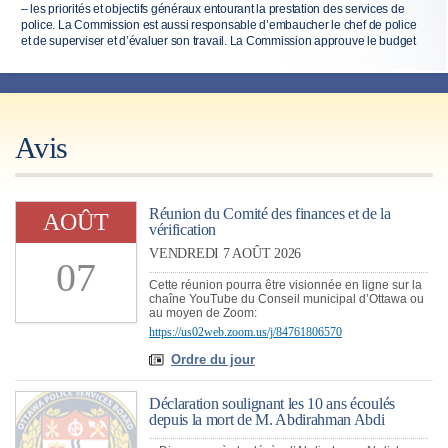
– les priorités et objectifs généraux entourant la prestation des services de
police. La Commission est aussi responsable d’embaucher le chef de police
et de superviser et d’évaluer son travail. La Commission approuve le budget
annuel du Service de police et adopte un plan stratégique pour le Service au
moins une fois tous les quatre ans.
Avis
Réunion du Comité des finances et de la
AOÛT
vérification
VENDREDI 7 AOÛT 2026
07
Cette réunion pourra être visionnée en ligne sur la
chaîne YouTube du Conseil municipal d’Ottawa ou
au moyen de Zoom:
https://us02web.zoom.us/j/84761806570
Ordre du jour
Déclaration soulignant les 10 ans écoulés
depuis la mort de M. Abdirahman Abdi